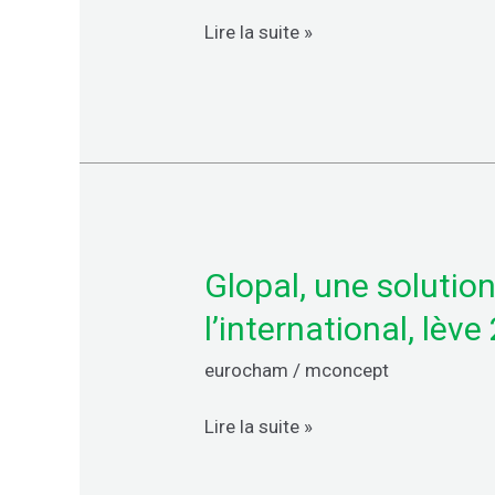
acheteurs
Lire la suite »
de
voitures
électriques
européennes
pourraient
bénéficier
de
nouvelles
Glopal, une solutio
Glopal,
subventions
une
l’international, lève
solution
eurocham
/
mconcept
SaaS
pour
Lire la suite »
aider
les
marques