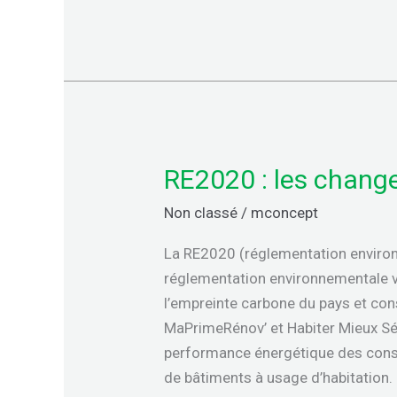
RE2020 : les chang
RE2020
:
Non classé
/
mconcept
les
changements
La RE2020 (réglementation environ
en
réglementation environnementale vis
vigueur
l’empreinte carbone du pays et con
depuis
MaPrimeRénov’ et Habiter Mieux Sér
2022
performance énergétique des constr
de bâtiments à usage d’habitation.