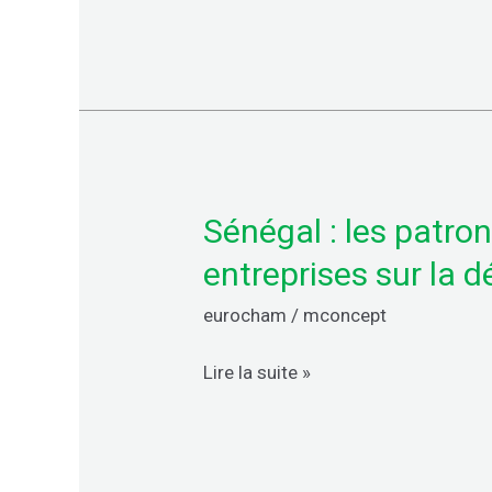
des
enjeux
géostratégiques
portuaires
Sénégal : les patro
Sénégal
:
entreprises sur la 
les
eurocham
/
mconcept
patrons
misent
Lire la suite »
sur
la
transformation
pour