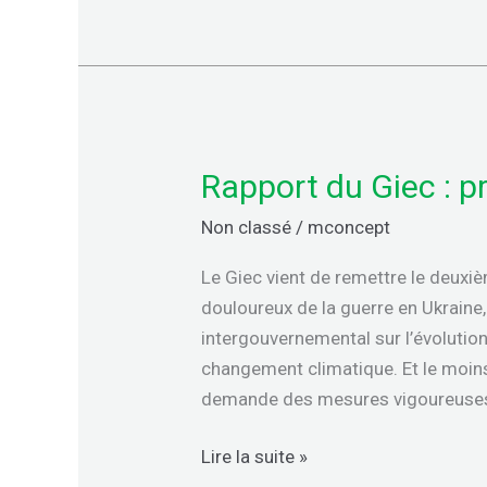
Rapport du Giec : p
Rapport
du
Non classé
/
mconcept
Giec
:
Le Giec vient de remettre le deuxi
prenons
douloureux de la guerre en Ukraine
conscience
intergouvernemental sur l’évolution
de
changement climatique. Et le moins 
l’urgence
demande des mesures vigoureuses
climatique
Lire la suite »