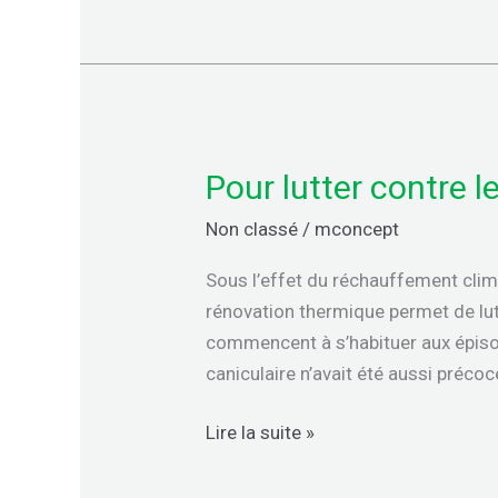
à
vendre
à
l’international,
lève
Pour lutter contre 
Pour
20
lutter
millions
Non classé
/
mconcept
contre
d’euros
les
Sous l’effet du réchauffement clima
canicules,
rénovation thermique permet de lu
rénovons
commencent à s’habituer aux épisod
nos
caniculaire n’avait été aussi préco
logements
Lire la suite »