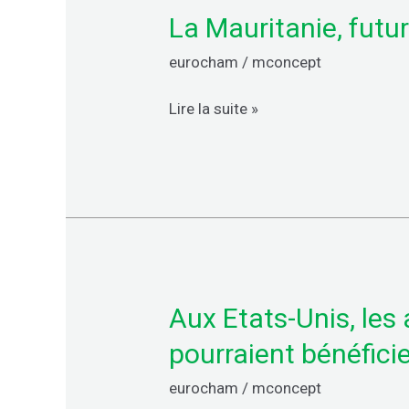
de
La Mauritanie, futu
La
soja
Mauritanie,
et
eurocham
/
mconcept
futur
de
réservoir
tournesol
Lire la suite »
mondial
en
d’hydrogène
Afrique
vert
?
Aux Etats-Unis, les
Aux
Etats-
pourraient bénéfici
Unis,
eurocham
/
mconcept
les