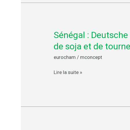
pérenniser
leurs
entreprises
sur
Sénégal : Deutsche 
Sénégal
la
:
décennie
de soja et de tourn
Deutsche
eurocham
/
mconcept
Bank
finance
Lire la suite »
la
future
plus
grande
usine
de
broyage