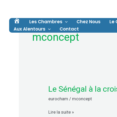
Aller
au
contenu
Les Chambres
Chez Nous
Le 
A
Aux Alentours
Contact
C
mconcept
C
U
E
I
L
Le Sénégal à la cro
Le
Sénégal
eurocham
/
mconcept
à
la
Lire la suite »
croisée